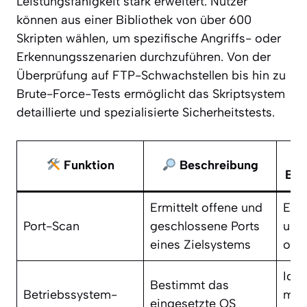
Leistungsfähigkeit stark erweitert. Nutzer
können aus einer Bibliothek von über 600
Skripten wählen, um spezifische Angriffs- oder
Erkennungsszenarien durchzuführen. Von der
Überprüfung auf FTP-Schwachstellen bis hin zu
Brute-Force-Tests ermöglicht das Skriptsystem
detaillierte und spezialisierte Sicherheitstests.
Funktion
Beschreibung
Bei
Ermittelt offene und
Erk
Port-Scan
geschlossene Ports
une
eines Zielsystems
offe
Iden
Bestimmt das
Betriebssystem-
mög
eingesetzte OS