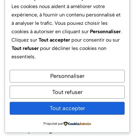
Ja, Zenmap ist dank seiner intuitiven
Les cookies nous aident à améliorer votre
Benutzeroberfläche auch für Einsteiger leicht
expérience, à fournir un contenu personnalisé et
zugänglich. Es bietet vordefinierte Scanprofile
à analyser le trafic. Vous pouvez choisir les
und eine übersichtliche Darstellung der
cookies à autoriser en cliquant sur
Personnaliser
.
Ergebnisse.
Cliquez sur
Tout accepter
pour consentir ou sur
Tout refuser
pour décliner les cookies non
Kann ich Zenmap auf mehreren
essentiels.
Betriebssystemen nutzen?
Personnaliser
Ja, Zenmap ist plattformübergreifend verfügbar
und funktioniert unter Windows, Linux (Debian,
Tout refuser
Ubuntu, CentOS) und anderen
Betriebssystemen mit grafischer Oberfläche.
Tout accepter
Sind alle Funktionen von Nmap in
Propulsé par
Zenmap verfügbar?