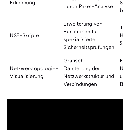
Erkennung
Sch
durch Paket-Analyse
bas
Erweiterung von
Test
Funktionen für
NSE-Skripte
HTT
spezialisierte
Sch
Sicherheitsprüfungen
Grafische
Erk
Netzwerktopologie-
Darstellung der
Net
Visualisierung
Netzwerkstruktur und
und
Verbindungen
Bez